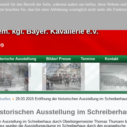
nziell für den Betrieb der Seite, während andere uns helfen, diese Website un
tte beachten Sie, dass bei einer Ablehnung womöglich nicht mehr alle Funktion
ionsverein der Chevauleger Eskadro
m. kgl. Bayer. Kavallerie e.V.
09
torische Ausstellung
Bilder/ Presse
Termine
Kontakt
tuelles
29.03.2015 Eröffnung der historischen Ausstellung im Schreiberhau
istorischen Ausstellung im Schreiberh
en Ausstellung im Schreiberhaus durch Oberbürgermeister Thomas Thumann b
uss wurden die Ausstellungsräume im Schreiberhaus durch den evangelische 