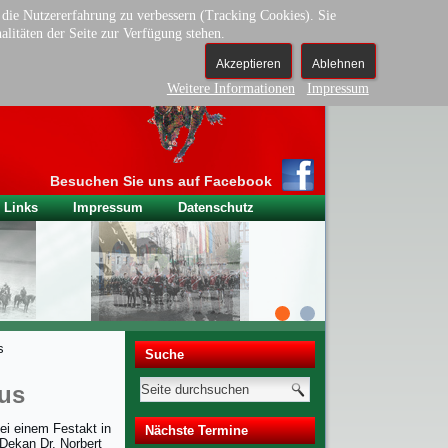
d die Nutzererfahrung zu verbessern (Tracking Cookies). Sie
alitäten der Seite zur Verfügung stehen.
Akzeptieren
Ablehnen
n Neumarkt
Weitere Informationen
Impressum
Besuchen Sie uns auf Facebook
Links
Impressum
Datenschutz
s
Suche
aus
ei einem Festakt in
Nächste Termine
Dekan Dr. Norbert