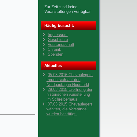
Zur Zeit sind keine
Veranstaltungen verfügbar
Häufig besucht:
Impressum
Geschichte
Vorstandschaft
Chronik
Spenden
Aktuelles
05.03.2016 Chevaulegers
freuen sich auf den
Nordgautag in Neumarkt
29.03.2015 Eröffnung der
historischen Ausstellung
im Schreiberhaus
07.03.2015 Chevaulegers
wählten, die Vorstände
wurden bestätigt.