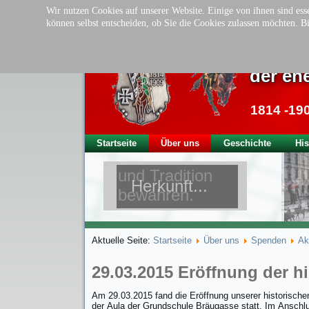
Wir nutzen Cookies auf unserer Website. Einige von ihnen sind esse
können selbst entscheiden, ob Sie die Cookies zulassen möchten. Bi
Tradit
der ehe
1814 -19
Startseite
Über uns
Geschichte
His
und Tradition
Herkunft...
bewahren.
Aktuelle Seite:
Startseite
Über uns
Spenden
Ak
29.03.2015 Eröffnung der h
Am 29.03.2015 fand die Eröffnung unserer historisch
der Aula der Grundschule Bräugasse statt. Im Anschl