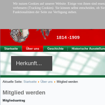
Wir nutzen Cookies auf unserer Website. Einige von ihnen sind essenz
verbessern (Tracking Cookies). Sie können selbst entscheiden, ob Si
Funktionalitäten der Seite zur Verfügung stehen.
Traditionsverei
der ehem. kgl. Ba
1814 -1909
Startseite
Über uns
Geschichte
Historische Ausstellun
Herkunft...
Aktuelle Seite:
Startseite
Über uns
Mitglied werden
Mitglied werden
Mitgliedsantrag