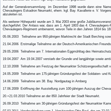
Auf der Generalversammlung
im Dezember 1998 wurde dann eine Namens
Chevaulegers Eskadron Neumarkt, ehem. kgl. Bay. Kavallerie e. V. Vorgen
abzuleiten ist.
Als weiterer Höhepunkt wurde am 3. Mai 2003 eine große Jubiläumsveran
durchgeführt. Der Anlass war, dass am 1. April 1803 das 4. Chevaulegers
Chevaulegers-Regiment umbenannt, wovon Teile in den Jahren 1814 bis 183
05.06.2003
Teilnahme am 950-jährigen Marktrecht der Stadt Berching sow
21.04.2006
Erstmalige Teilnahme an der Deutsch-Amerikanischen Freundsc
29.05.2006
Teilnahme am 7. Internationalen Eggmühltag des Heimatschutzb
19.04.2007
Am 19.04.2007 verstarb der Grunde und langjährige sowie amtie
12.10.2008
Teilnahme am Festzug der Neumarkter Schützengesellschaft v
24.05.2009
Teilnahme am 175-jährigen Gründungsfest der Soldaten- und K
14.06.2009
Teilnahme am 38. Bay. Nordgautag in Amberg
17.06.2009
Eröffnung der Ausstellung zum 100-jährigen Auszug der Chev
20.+21.03.2010 Teilnahme an der 850 Jahrfeier der Stadt Neumarkt.
26.09.2010
Teilnahme am 30-jährigen Gründungsfest der Neumarkter Kame
07.02.2011
Verabschiedung vom 1. Vorsitzenden Otto Paul, der am 22.02.