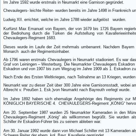
Im Jahre 1592 wurde erstmals in Neumarkt eine Garnison gegründet.
Chevaulegers- leichte Reiter- wurden bereits im Jahre 1498 in Frankreich u
Ludwig XII. errichtet, welche im Jahre 1788 wieder aufgelöst
wurden.
Kurfürst Max Emanuel von Bayern, der von 1679 bis 1726 Bayern regiert
der Bedrohung durch die Türken die Aufstellung von Kavallerieeinheit
Chevaulegers-Regiment 1683.
Dieses wurde im Laufe der Zeit mehrmals umbenannt. Nachdem Bayern
Monarch
auch der Regimentsinhaber.
Ab 1796 waren erstmals Chevaulegers in Neumarkt stadioniert. Es war d
Graf von Leiningen – Westerburg. Die Neumarkter Chevaulegers Eskadron g
Eskadron und von 1907 bis zum Wegzug im Jahre 1909 als 1. Eskadron zu
Nach Ende des Ersten Weltkrieges, nach Teilnahme an 13 Kriegen, wurden
Neumarkt war zu dieser Zeit über 300 Jahre eine Garnisonsstadt, wobei a
Albrecht v. Preußen 1. Esk.)von Neumarkt nach Bayreuth verlegt wurde.
Im Jahre 1892 haben sich ehemalige Angehörige des Regiments zur 
KÖNIGLICH BAYERISCHE 4.
CHEVAULEGERS-Regiment „KÖNIG“ hervor
Am 20. September 1987 wurden 25 Neumarkter Kameraden in den Münche
Chevaulegers-Regiment „König“ als willkommen begrüßt. Sie wurden al
Schiller ihr Eskadron-Führer bis zu seinem ableben war.
Am 30. Januar 1992 wurde dann von Michael Schiller mit 13 Kameraden als
Schwere Reiter der ehem. kgl. Bayr. Kavallerie gegründet.