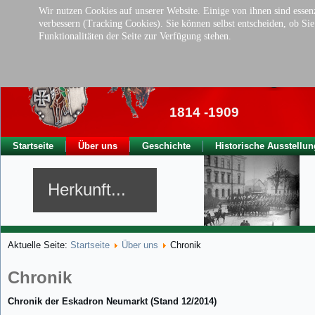
Wir nutzen Cookies auf unserer Website. Einige von ihnen sind essenz
verbessern (Tracking Cookies). Sie können selbst entscheiden, ob Si
Funktionalitäten der Seite zur Verfügung stehen.
Traditionsverei
der ehem. kgl. Ba
1814 -1909
Startseite
Über uns
Geschichte
Historische Ausstellun
Herkunft...
Aktuelle Seite:
Startseite
Über uns
Chronik
Chronik
Chronik der Eskadron Neumarkt (Stand 12/2014)