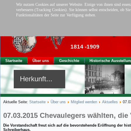
Wir nutzen Cookies auf unserer Website. Einige von ihnen sind essenz
verbessern (Tracking Cookies). Sie können selbst entscheiden, ob Si
Funktionalitäten der Seite zur Verfügung stehen.
Traditionsverei
der ehem. kgl. Ba
1814 -1909
Startseite
Über uns
Geschichte
Historische Ausstellun
Herkunft...
Aktuelle Seite:
Startseite
Über uns
Mitglied werden
Aktuelles
07.0
07.03.2015 Chevaulegers wählten, die
Die Vorstandschaft freut sich auf die bevorstehende Eröffnung der h
Schreiberhaus.