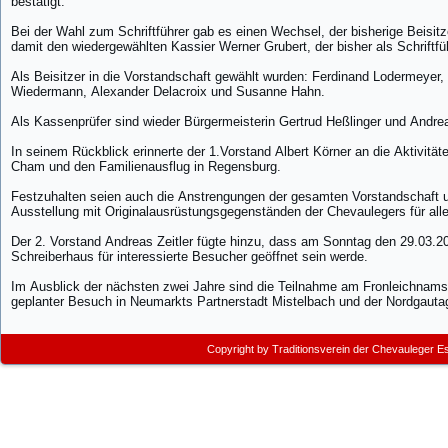
bestätigt.
Bei der Wahl zum Schriftführer gab es einen Wechsel, der bisherige Beisit
damit den wiedergewählten Kassier Werner Grubert, der bisher als Schriftfüh
Als Beisitzer in die Vorstandschaft gewählt wurden: Ferdinand Lodermeyer, G
Wiedermann, Alexander Delacroix und Susanne Hahn.
Als Kassenprüfer sind wieder Bürgermeisterin Gertrud Heßlinger und Andr
In seinem Rückblick erinnerte der 1.Vorstand Albert Körner an die Aktivitä
Cham und den Familienausflug in Regensburg.
Festzuhalten seien auch die Anstrengungen der gesamten Vorstandschaft und
Ausstellung mit Originalausrüstungsgegenständen der Chevaulegers für all
Der 2. Vorstand Andreas Zeitler fügte hinzu, dass am Sonntag den 29.03.20
Schreiberhaus für interessierte Besucher geöffnet sein werde.
Im Ausblick der nächsten zwei Jahre sind die Teilnahme am Fronleichnams
geplanter Besuch in Neumarkts Partnerstadt Mistelbach und der Nordgautag
Copyright by
Traditionsverein der Chevauleger E