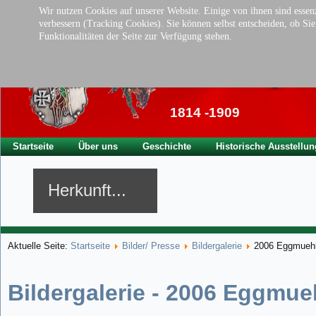
Wir nutzen Cookies auf unserer Website. Einige von ihnen sind essenz
verbessern (Tracking Cookies). Sie können selbst entscheiden, ob Si
Funktionalitäten der Seite zur Verfügung stehen.
Traditionsverei
der ehem. kgl. Ba
1814 -1909
Startseite
Über uns
Geschichte
Historische Ausstellun
Herkunft...
Aktuelle Seite:
Startseite
Bilder/ Presse
Bildergalerie
2006 Eggmuehl
Bildergalerie - 2006 Eggmue