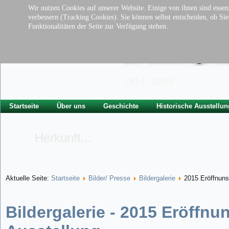
Wir nutzen Cookies auf unserer Website. Einige von ihnen sind essenz
verbessern (Tracking Cookies). Sie können selbst entscheiden, ob Si
Funktionalitäten der Seite zur Verfügung stehen.
Traditionsverei
der ehem. kgl. Ba
1814 -1909
Startseite
Über uns
Geschichte
Historische Ausstellun
Herkunft...
Aktuelle Seite:
Startseite
Bilder/ Presse
Bildergalerie
2015 Eröffnuns
Bildergalerie - 2015 Eröffnu