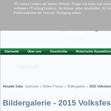
Wir nutzen Cookies auf unserer Website. Einige von ihnen sind essenz
verbessern (Tracking Cookies). Sie können selbst entscheiden, ob Si
Funktionalitäten der Seite zur Verfügung stehen.
Traditionsverei
der ehem. kgl. Ba
1814 -1909
Startseite
Über uns
Geschichte
Historische Ausstellun
Herkunft...
Aktuelle Seite:
Startseite
Bilder/ Presse
Bildergalerie
2015 Volksfes
Bildergalerie - 2015 Volksf