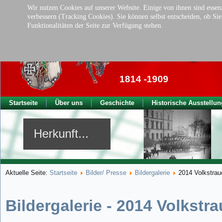
Wir nutzen Cookies auf unserer Website. Einige von ihnen sind essenz
verbessern (Tracking Cookies). Sie können selbst entscheiden, ob Si
Funktionalitäten der Seite zur Verfügung stehen.
Traditionsverei
der ehem. kgl. Ba
1814 -1909
Startseite
Über uns
Geschichte
Historische Ausstellun
Herkunft...
Aktuelle Seite:
Startseite
Bilder/ Presse
Bildergalerie
2014 Volkstrau
Bildergalerie - 2014 Volkstr