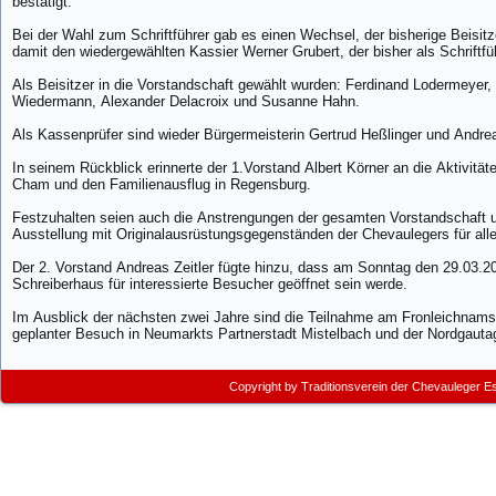
bestätigt.
Bei der Wahl zum Schriftführer gab es einen Wechsel, der bisherige Beisit
damit den wiedergewählten Kassier Werner Grubert, der bisher als Schriftfüh
Als Beisitzer in die Vorstandschaft gewählt wurden: Ferdinand Lodermeyer, G
Wiedermann, Alexander Delacroix und Susanne Hahn.
Als Kassenprüfer sind wieder Bürgermeisterin Gertrud Heßlinger und Andr
In seinem Rückblick erinnerte der 1.Vorstand Albert Körner an die Aktivitä
Cham und den Familienausflug in Regensburg.
Festzuhalten seien auch die Anstrengungen der gesamten Vorstandschaft und
Ausstellung mit Originalausrüstungsgegenständen der Chevaulegers für all
Der 2. Vorstand Andreas Zeitler fügte hinzu, dass am Sonntag den 29.03.20
Schreiberhaus für interessierte Besucher geöffnet sein werde.
Im Ausblick der nächsten zwei Jahre sind die Teilnahme am Fronleichnams
geplanter Besuch in Neumarkts Partnerstadt Mistelbach und der Nordgautag
Copyright by
Traditionsverein der Chevauleger E