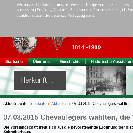
Wir nutzen Cookies auf unserer Website. Einige von ihnen sind essenz
verbessern (Tracking Cookies). Sie können selbst entscheiden, ob Si
Funktionalitäten der Seite zur Verfügung stehen.
Traditionsverei
der ehem. kgl. Ba
1814 -1909
Startseite
Über uns
Geschichte
Historische Ausstellun
Herkunft...
Aktuelle Seite:
Startseite
Aktuelles
07.03.2015 Chevaulegers wählten, 
07.03.2015 Chevaulegers wählten, die
Die Vorstandschaft freut sich auf die bevorstehende Eröffnung der h
Schreiberhaus.